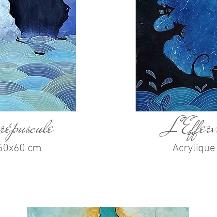
répuscule
L'Efferv
- 60x60 cm
Acrylique