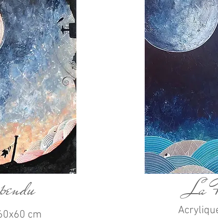
pendu
La F
Acryliqu
- 60x60 cm