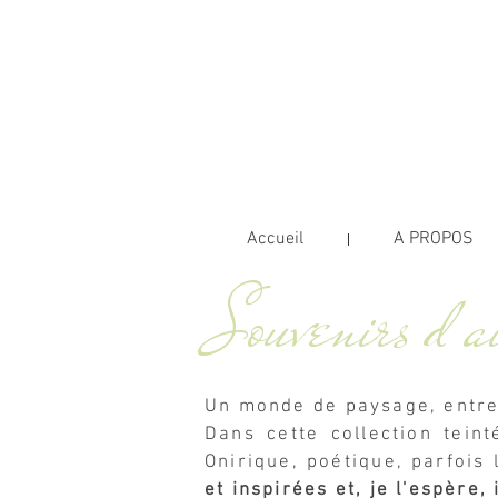
L'Art d
PRATICIENNE SHIATSU & SO
Marseille Centre Ville - Jess
Accueil
A PROPOS
Souvenirs d'ai
Un monde de paysage, entre
Dans cette collection tei
Onirique, poétique, parfois 
et inspirées et, je l'espère,