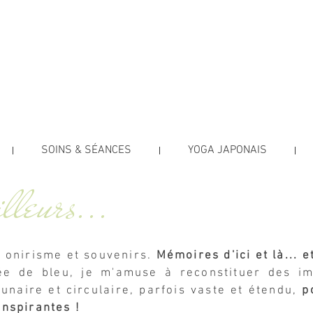
e Soi
INS HOLISTIQUES
ica Testut
SOINS & SÉANCES
YOGA JAPONAIS
lleurs...
 onirisme et souvenirs.
Mémoires d'ici et là... e
ntée de bleu, je m'amuse à reconstituer des i
lunaire et circulaire, parfois vaste et étendu,
p
 inspirantes !