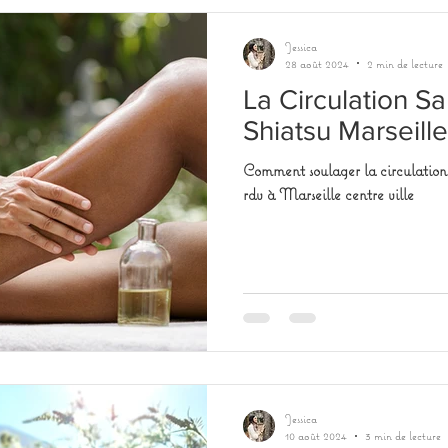
Jessica
28 août 2024
2 min de lecture
La Circulation S
Shiatsu Marseille
Comment soulager la circulation 
rdv à Marseille centre ville
Jessica
10 août 2024
3 min de lecture