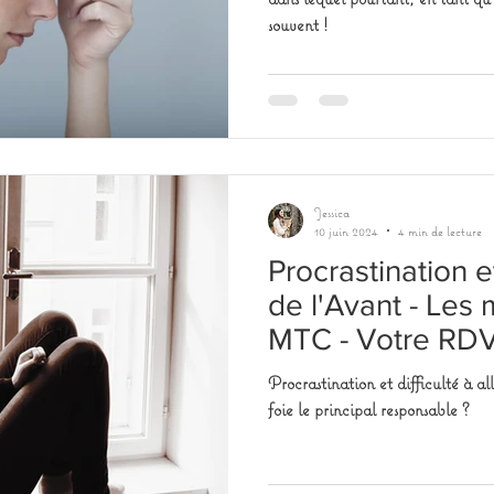
souvent !
Jessica
10 juin 2024
4 min de lecture
Procrastination et
de l'Avant - Les
MTC - Votre RDV 
Procrastination et difficulté à alle
foie le principal responsable ?