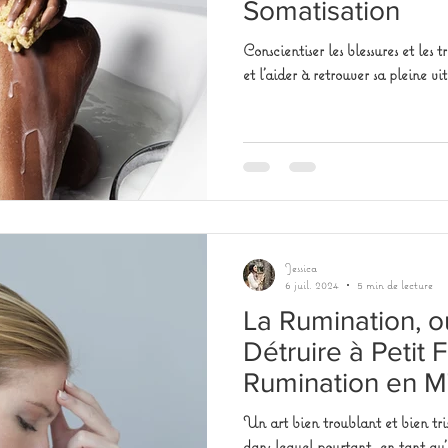
Somatisation
Conscientiser les blessures et les
et l'aider à retrouver sa pleine vit
Jessica
6 juil. 2024
5 min de lecture
La Rumination, ou
Détruire à Petit 
Rumination en 
Un art bien troublant et bien tri
dans lequel pourtant, en tant qu