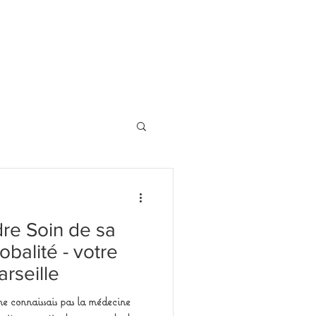
dre Soin de sa
balité - votre
rseille
e connaissais pas la médecine