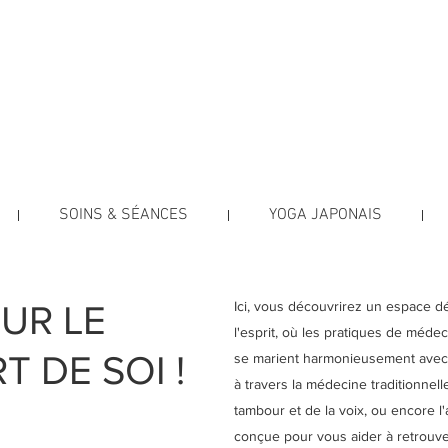
e Soi
INS HOLISTIQUES
ica Testut
SOINS & SÉANCES
YOGA JAPONAIS
UR LE
Ici, vous découvrirez un espace dé
l'esprit, où les pratiques de méde
T DE SOI !
se marient harmonieusement avec l
à travers la médecine traditionnel
tambour et de la voix, ou encore l'
conçue pour vous aider à retrouver 