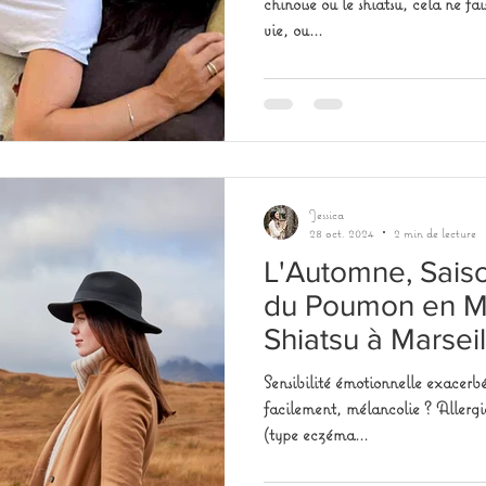
chinoise ou le shiatsu, cela ne f
vie, ou...
Jessica
28 oct. 2024
2 min de lecture
L'Automne, Sais
du Poumon en M
Shiatsu à Marseil
Sensibilité émotionnelle exacerb
facilement, mélancolie ? Allerg
(type eczéma...