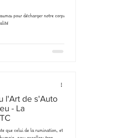
 traumas pour décharger notre corps
alité
 l'Art de s'Auto
Feu - La
MTC
ste que celui de la rumination, et
'humain, nous excellons trop