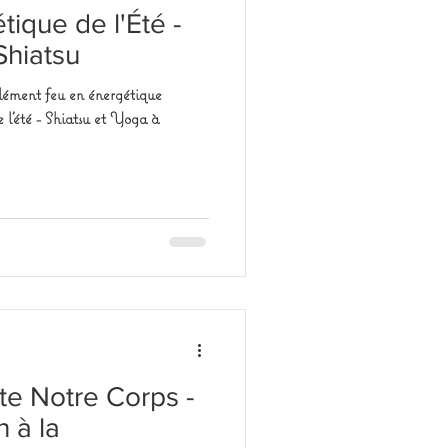
tique de l'Été -
Shiatsu
'élément feu en énergétique
 l'été - Shiatsu et Yoga à
te Notre Corps -
n à la