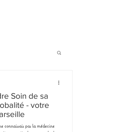
dre Soin de sa
balité - votre
rseille
e connaissais pas la médecine