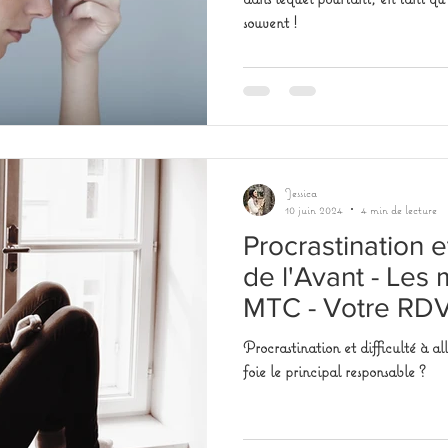
souvent !
Jessica
10 juin 2024
4 min de lecture
Procrastination et
de l'Avant - Les
MTC - Votre RDV 
Procrastination et difficulté à alle
foie le principal responsable ?