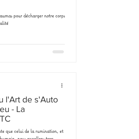
 traumas pour décharger notre corps
alité
 l'Art de s'Auto
Feu - La
MTC
ste que celui de la rumination, et
'humain, nous excellons trop