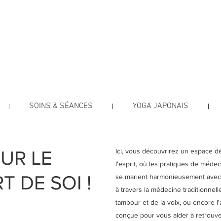
e Soi
INS HOLISTIQUES
ica Testut
SOINS & SÉANCES
YOGA JAPONAIS
UR LE
Ici, vous découvrirez un espace dé
l'esprit, où les pratiques de méde
T DE SOI !
se marient harmonieusement avec l
à travers la médecine traditionnel
tambour et de la voix, ou encore l'
conçue pour vous aider à retrouver 