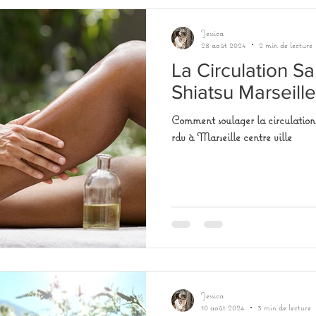
Jessica
28 août 2024
2 min de lecture
La Circulation S
Shiatsu Marseille
Comment soulager la circulation 
rdv à Marseille centre ville
Jessica
10 août 2024
3 min de lecture