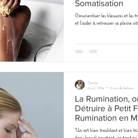
Somatisation
Conscientiser les blessures et les
et l'aider à retrouver sa pleine vit
Jessica
6 juil. 2024
5 min de lecture
La Rumination, ou
Détruire à Petit 
Rumination en 
Un art bien troublant et bien tri
dans lequel pourtant, en tant qu