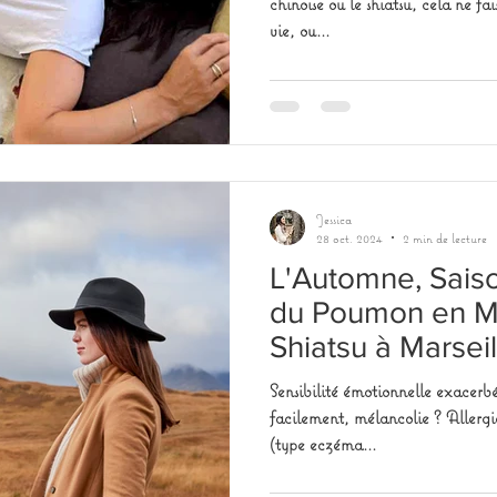
chinoise ou le shiatsu, cela ne f
vie, ou...
Jessica
28 oct. 2024
2 min de lecture
L'Automne, Sais
du Poumon en M
Shiatsu à Marseil
Sensibilité émotionnelle exacerb
facilement, mélancolie ? Allerg
(type eczéma...