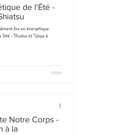
tique de l'Été -
Shiatsu
'élément feu en énergétique
 l'été - Shiatsu et Yoga à
te Notre Corps -
n à la